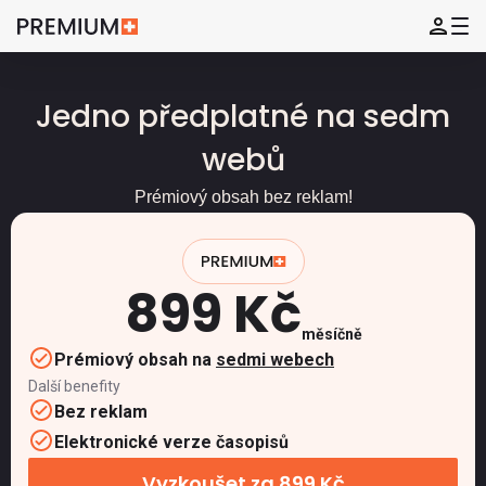
Jedno předplatné na sedm
webů
Prémiový obsah bez reklam!
899 Kč
měsíčně
Prémiový obsah na
sedmi webech
Další benefity
Bez reklam
Elektronické verze časopisů
Vyzkoušet za 899 Kč