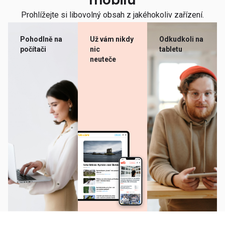
mobilu
Prohlížejte si libovolný obsah z jakéhokoliv zařízení.
Pohodlně na
Už vám nikdy
Odkudkoli na
počítači
nic
tabletu
neuteče