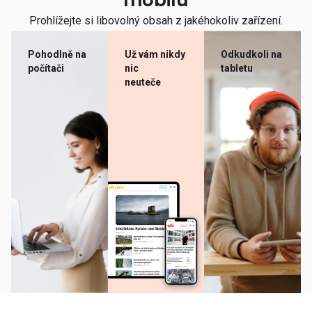
mobilu
Prohlížejte si libovolný obsah z jakéhokoliv zařízení.
Pohodlně na
Už vám nikdy
Odkudkoli na
počítači
nic
tabletu
neuteče