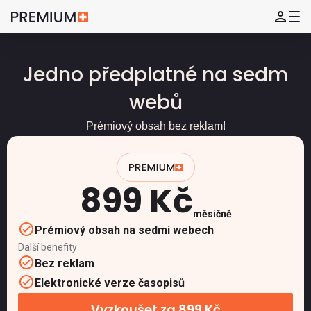
Jedno předplatné na sedm
webů
Prémiový obsah bez reklam!
899 Kč
měsíčně
Prémiový obsah na
sedmi webech
Další benefity
Bez reklam
Elektronické verze časopisů
Vyzkoušet za 899 Kč