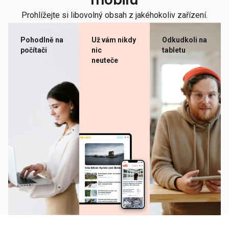
mobilu
Prohlížejte si libovolný obsah z jakéhokoliv zařízení.
Pohodlně na
Už vám nikdy
Odkudkoli na
počítači
nic
tabletu
neuteče