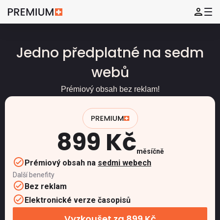
Jedno předplatné na sedm
webů
Prémiový obsah bez reklam!
899 Kč
měsíčně
Prémiový obsah na
sedmi webech
Další benefity
Bez reklam
Elektronické verze časopisů
Vyzkoušet za 899 Kč