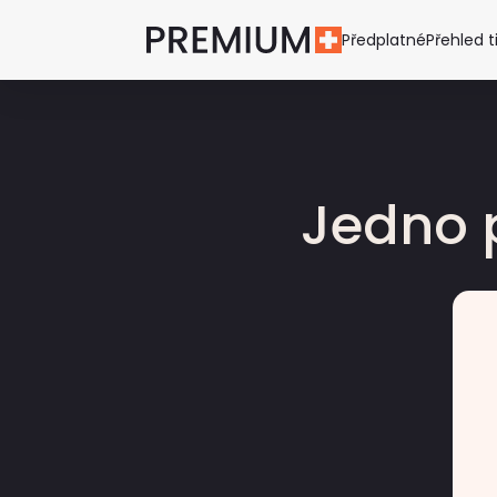
Předplatné
Přehled t
Jedno 