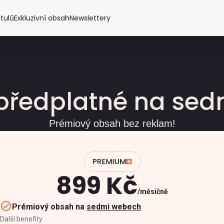
itulů
Exkluzivní obsah
Newslettery
předplatné na se
Prémiový obsah bez reklam!
899 Kč
měsíčně
Prémiový obsah na
sedmi webech
Další benefity