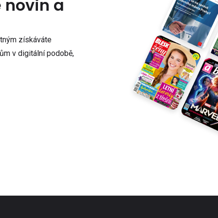
e novin a
atným získáváte
m v digitální podobě,