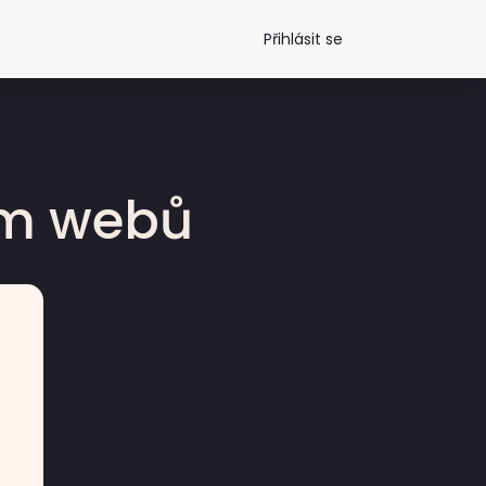
Přihlásit se
dm webů