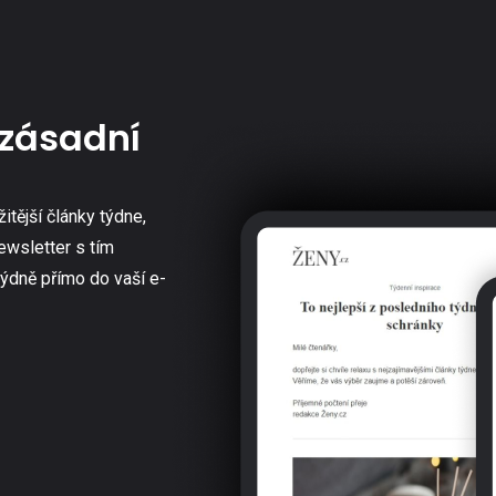
zásadní
žitější články týdne,
ewsletter s tím
týdně přímo do vaší e-