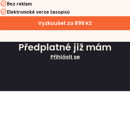
Bez reklam
Elektronické verze časopisů
Vyzkoušet za 899 Kč
Předplatné již mám
Přihlásit se