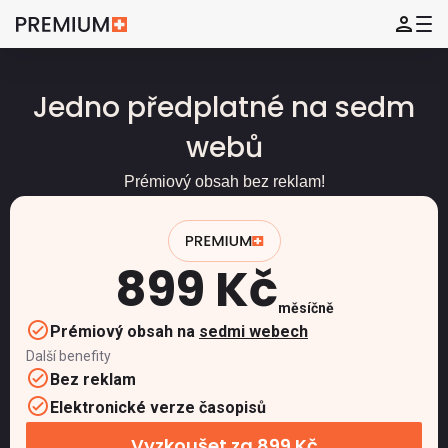
Jedno předplatné na sedm
webů
Prémiový obsah bez reklam!
899 Kč
měsíčně
Prémiový obsah na
sedmi webech
Další benefity
Bez reklam
Elektronické verze časopisů
Vyzkoušet za 899 Kč