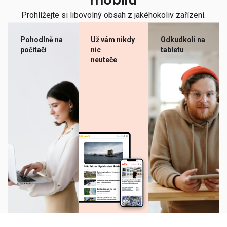
mobilu
Prohlížejte si libovolný obsah z jakéhokoliv zařízení.
Pohodlně na
Už vám nikdy
Odkudkoli na
počítači
nic
tabletu
neuteče