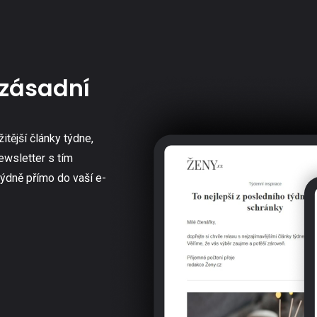
zásadní
žitější články týdne,
ewsletter s tím
týdně přímo do vaší e-