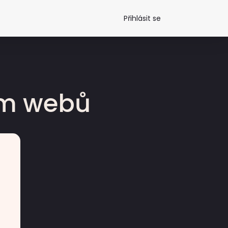
Přihlásit se
dm webů