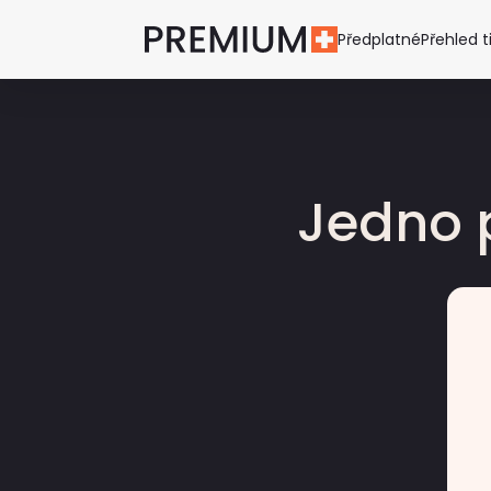
Předplatné
Přehled t
Jedno 