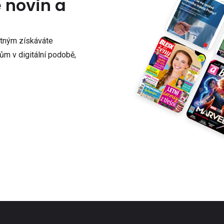
e novin a
atným získáváte
m v digitální podobě,