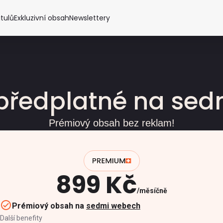
itulů
Exkluzivní obsah
Newslettery
předplatné na se
Prémiový obsah bez reklam!
899 Kč
měsíčně
Prémiový obsah na
sedmi webech
Další benefity