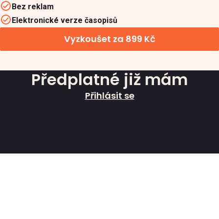
Bez reklam
Elektronické verze časopisů
Vyzkoušet za 899 Kč
Předplatné již mám
Přihlásit se