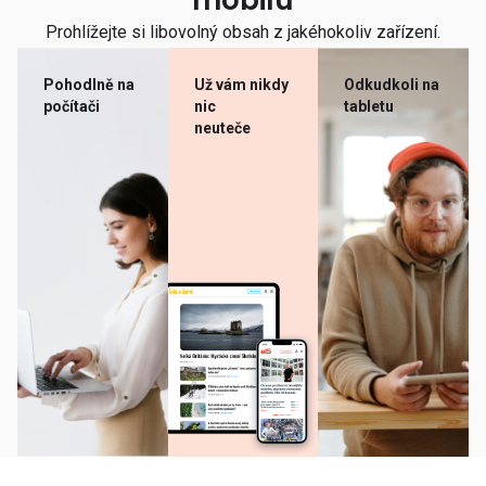
mobilu
Prohlížejte si libovolný obsah z jakéhokoliv zařízení.
Pohodlně na
Už vám nikdy
Odkudkoli na
počítači
nic
tabletu
neuteče