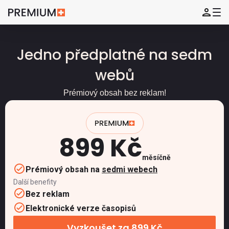
Jedno předplatné na sedm
webů
Prémiový obsah bez reklam!
899 Kč
měsíčně
Prémiový obsah na
sedmi webech
Další benefity
Bez reklam
Elektronické verze časopisů
Vyzkoušet za 899 Kč