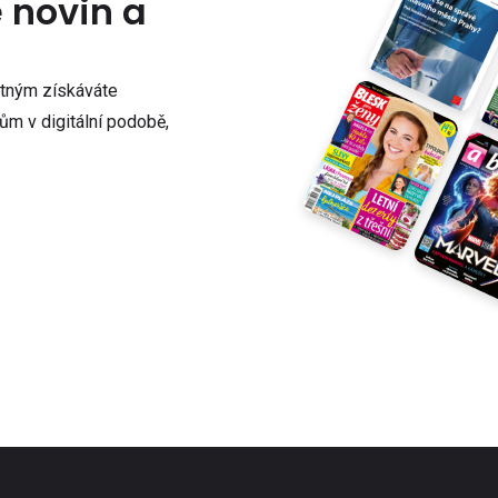
e novin a
atným získáváte
m v digitální podobě,