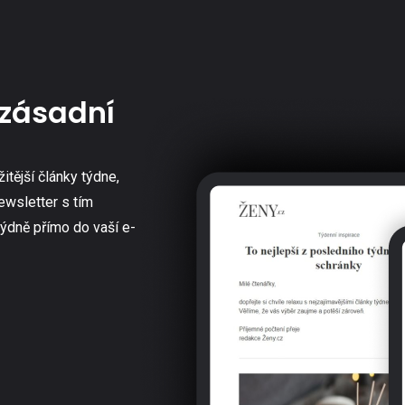
zásadní
žitější články týdne,
ewsletter s tím
týdně přímo do vaší e-