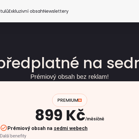
itulů
Exkluzivní obsah
Newslettery
předplatné na se
Prémiový obsah bez reklam!
899 Kč
měsíčně
Prémiový obsah na
sedmi webech
Další benefity