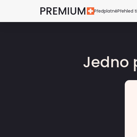
Předplatné
Přehled t
Jedno 