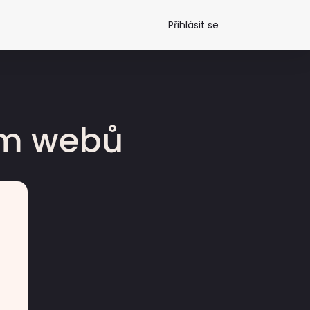
Přihlásit se
dm webů