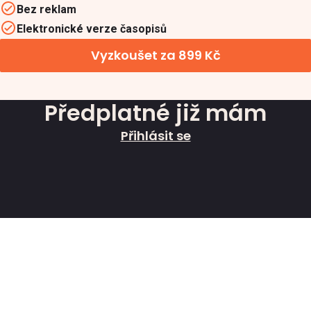
Bez reklam
Elektronické verze časopisů
Vyzkoušet za 899 Kč
Předplatné již mám
Přihlásit se