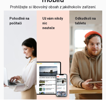
mobilu
Prohlížejte si libovolný obsah z jakéhokoliv zařízení.
Pohodlně na
Už vám nikdy
Odkudkoli na
počítači
nic
tabletu
neuteče