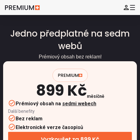
Jedno předplatné na sedm
webů
Prémiový obsah bez reklam!
899 Kč
měsíčně
Prémiový obsah na
sedmi webech
Další benefity
Bez reklam
Elektronické verze časopisů
Vyzkoušet za 899 Kč