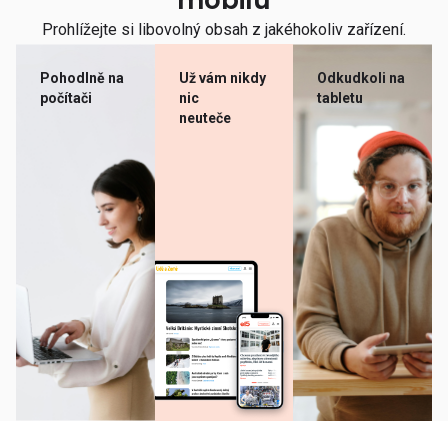
mobilu
Prohlížejte si libovolný obsah z jakéhokoliv zařízení.
Pohodlně na
Už vám nikdy
Odkudkoli na
počítači
nic
tabletu
neuteče