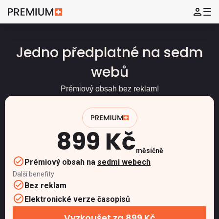
Jedno předplatné na sedm
webů
Prémiový obsah bez reklam!
899 Kč
měsíčně
Prémiový obsah na
sedmi webech
Další benefity
Bez reklam
Elektronické verze časopisů
Vyzkoušet za 899 Kč