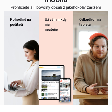
mobilu
Prohlížejte si libovolný obsah z jakéhokoliv zařízení.
Pohodlně na
Už vám nikdy
Odkudkoli na
počítači
nic
tabletu
neuteče