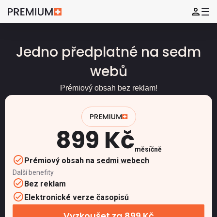
Jedno předplatné na sedm
webů
Prémiový obsah bez reklam!
899 Kč
měsíčně
Prémiový obsah na
sedmi webech
Další benefity
Bez reklam
Elektronické verze časopisů
Vyzkoušet za 899 Kč