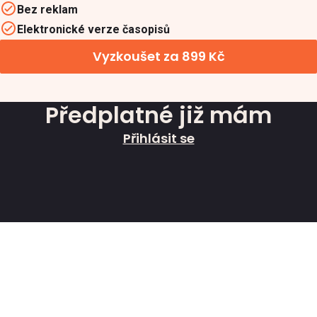
Bez reklam
Elektronické verze časopisů
Vyzkoušet za 899 Kč
Předplatné již mám
Přihlásit se