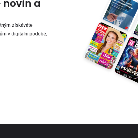
e novin a
atným získáváte
m v digitální podobě,