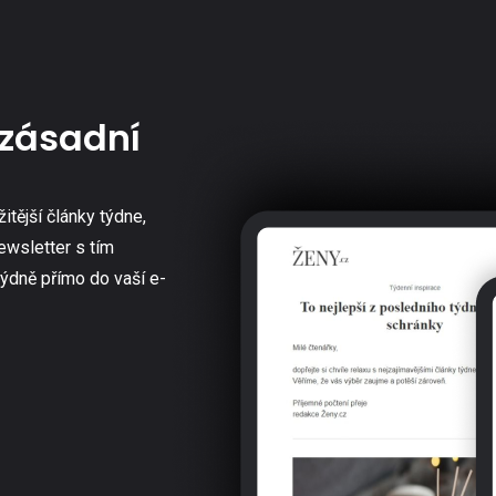
zásadní
žitější články týdne,
ewsletter s tím
týdně přímo do vaší e-