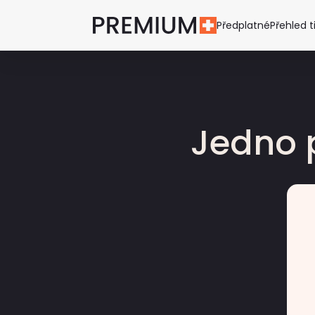
Předplatné
Přehled t
Jedno 