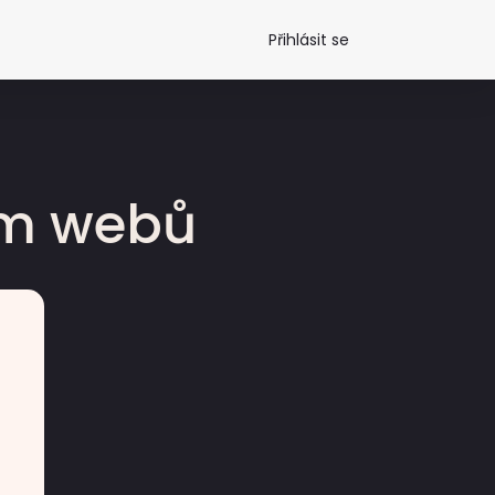
Přihlásit se
dm webů