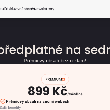
itulů
Exkluzivní obsah
Newslettery
předplatné na se
Prémiový obsah bez reklam!
899 Kč
měsíčně
Prémiový obsah na
sedmi webech
Další benefity