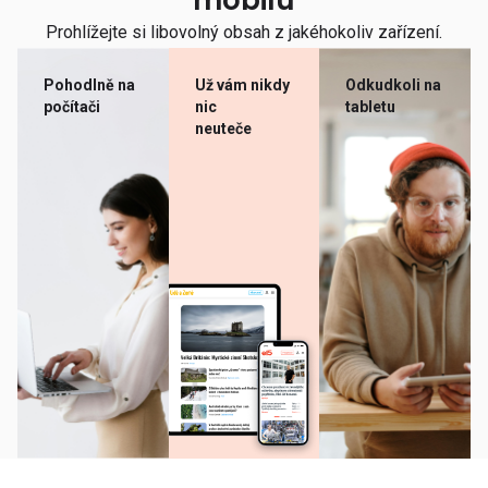
mobilu
Prohlížejte si libovolný obsah z jakéhokoliv zařízení.
Pohodlně na
Už vám nikdy
Odkudkoli na
počítači
nic
tabletu
neuteče