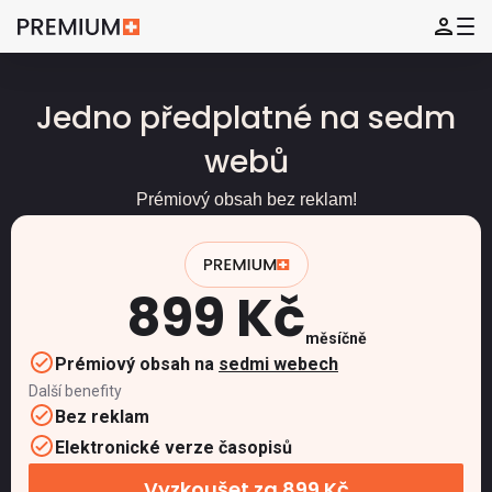
Jedno předplatné na sedm
webů
Prémiový obsah bez reklam!
899 Kč
měsíčně
Prémiový obsah na
sedmi webech
Další benefity
Bez reklam
Elektronické verze časopisů
Vyzkoušet za 899 Kč