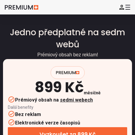
Jedno předplatné na sedm
webů
Prémiový obsah bez reklam!
899 Kč
měsíčně
Prémiový obsah na
sedmi webech
Další benefity
Bez reklam
Elektronické verze časopisů
Vyzkoušet za 899 Kč