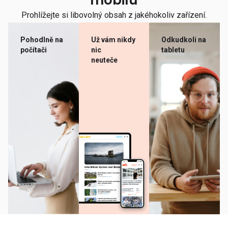
mobilu
Prohlížejte si libovolný obsah z jakéhokoliv zařízení.
Pohodlně na
Už vám nikdy
Odkudkoli na
počítači
nic
tabletu
neuteče