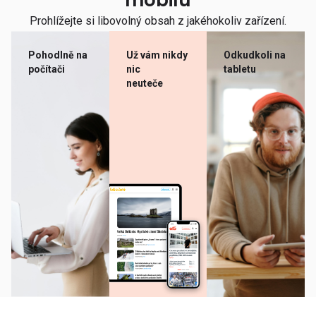
mobilu
Prohlížejte si libovolný obsah z jakéhokoliv zařízení.
Pohodlně na
Už vám nikdy
Odkudkoli na
počítači
nic
tabletu
neuteče