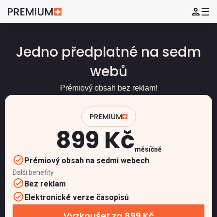
Jedno předplatné na sedm
webů
Prémiový obsah bez reklam!
899 Kč
měsíčně
Prémiový obsah na
sedmi webech
Další benefity
Bez reklam
Elektronické verze časopisů
Vyzkoušet za 899 Kč