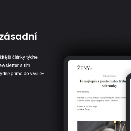
zásadní
žitější články týdne,
ewsletter s tím
týdně přímo do vaší e-