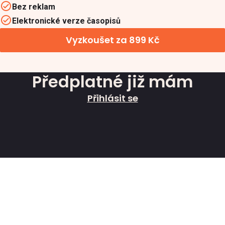
Bez reklam
Elektronické verze časopisů
Vyzkoušet za 899 Kč
Předplatné již mám
Přihlásit se