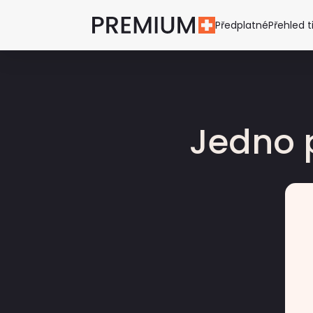
Předplatné
Přehled t
Jedno 