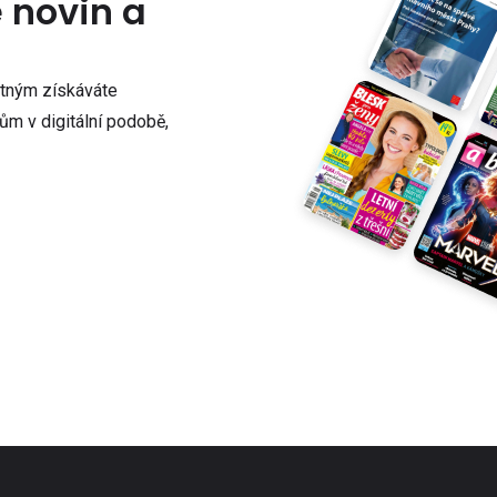
e novin a
atným získáváte
m v digitální podobě,