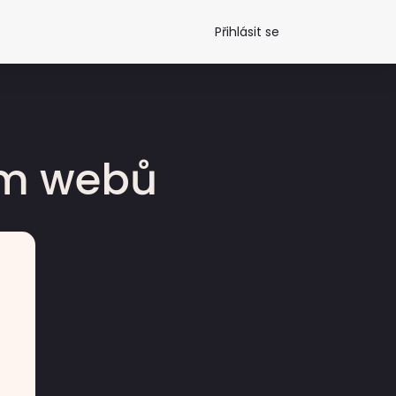
Přihlásit se
dm webů