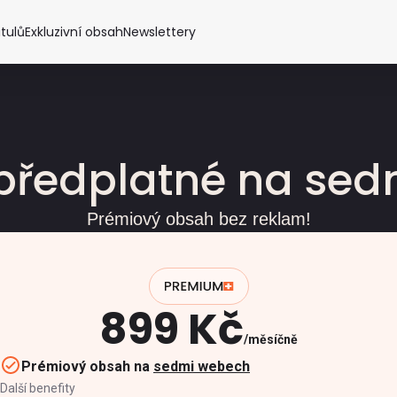
itulů
Exkluzivní obsah
Newslettery
předplatné na se
Prémiový obsah bez reklam!
899 Kč
měsíčně
Prémiový obsah na
sedmi webech
Další benefity