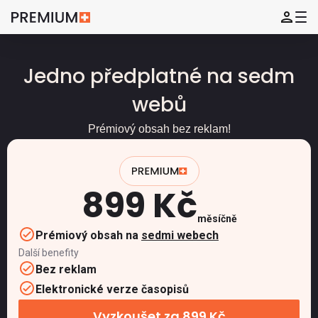
Jedno předplatné na sedm
webů
Prémiový obsah bez reklam!
899 Kč
měsíčně
Prémiový obsah na
sedmi webech
Další benefity
Bez reklam
Elektronické verze časopisů
Vyzkoušet za 899 Kč