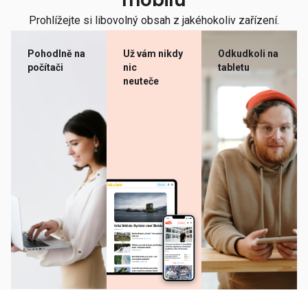
mobilu
Prohlížejte si libovolný obsah z jakéhokoliv zařízení.
Pohodlně na
Už vám nikdy
Odkudkoli na
počítači
nic
tabletu
neuteče