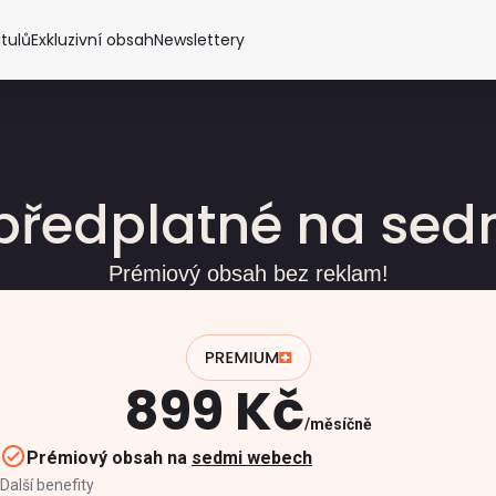
itulů
Exkluzivní obsah
Newslettery
předplatné na se
Prémiový obsah bez reklam!
899 Kč
měsíčně
Prémiový obsah na
sedmi webech
Další benefity