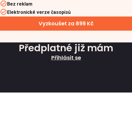
Bez reklam
Elektronické verze časopisů
Vyzkoušet za 899 Kč
Předplatné již mám
Přihlásit se