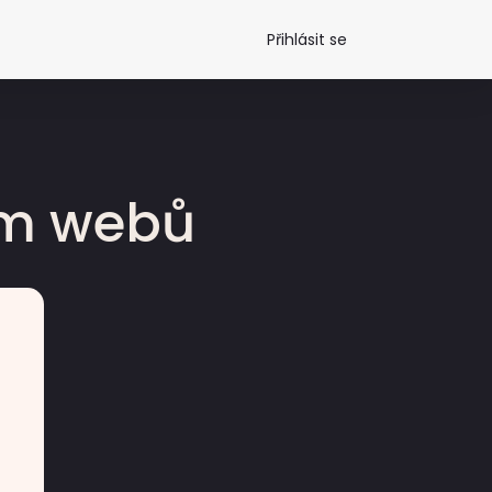
Přihlásit se
dm webů