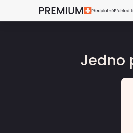
Předplatné
Přehled t
Jedno 