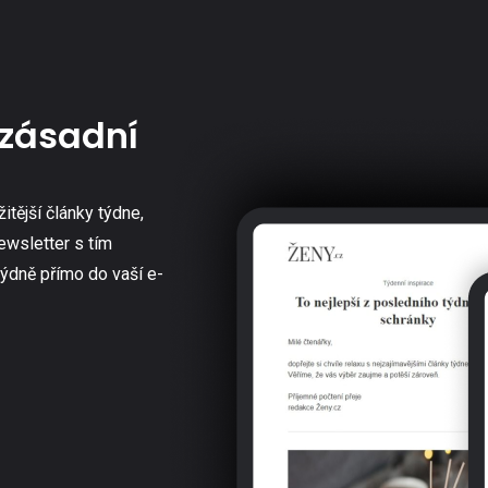
zásadní
žitější články týdne,
ewsletter s tím
týdně přímo do vaší e-