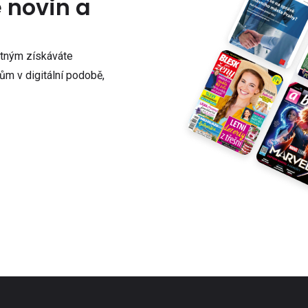
e novin a
atným získáváte
m v digitální podobě,