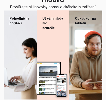
mobilu
Prohlížejte si libovolný obsah z jakéhokoliv zařízení.
Pohodlně na
Už vám nikdy
Odkudkoli na
počítači
nic
tabletu
neuteče