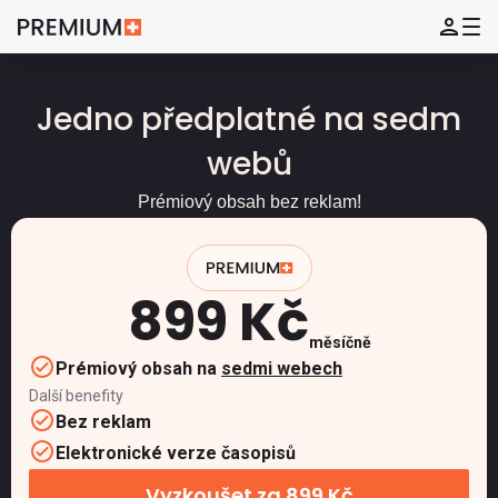
Jedno předplatné na sedm
webů
Prémiový obsah bez reklam!
899 Kč
měsíčně
Prémiový obsah na
sedmi webech
Další benefity
Bez reklam
Elektronické verze časopisů
Vyzkoušet za 899 Kč