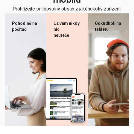
mobilu
Prohlížejte si libovolný obsah z jakéhokoliv zařízení.
Pohodlně na
Už vám nikdy
Odkudkoli na
počítači
nic
tabletu
neuteče