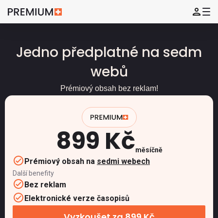
Jedno předplatné na sedm
webů
Prémiový obsah bez reklam!
899 Kč
měsíčně
Prémiový obsah na
sedmi webech
Další benefity
Bez reklam
Elektronické verze časopisů
Vyzkoušet za 899 Kč