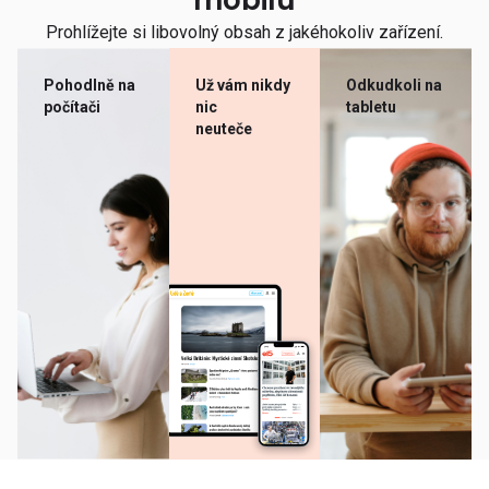
mobilu
Prohlížejte si libovolný obsah z jakéhokoliv zařízení.
Pohodlně na
Už vám nikdy
Odkudkoli na
počítači
nic
tabletu
neuteče