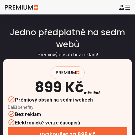
Jedno předplatné na sedm
webů
Prémiový obsah bez reklam!
899 Kč
měsíčně
Prémiový obsah na
sedmi webech
Další benefity
Bez reklam
Elektronické verze časopisů
Vyzkoušet za 899 Kč