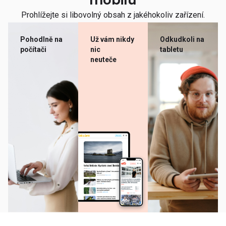
mobilu
Prohlížejte si libovolný obsah z jakéhokoliv zařízení.
Pohodlně na
Už vám nikdy
Odkudkoli na
počítači
nic
tabletu
neuteče