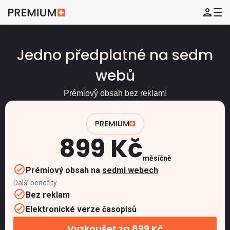
Jedno předplatné na sedm
webů
Prémiový obsah bez reklam!
899 Kč
měsíčně
Prémiový obsah na
sedmi webech
Další benefity
Bez reklam
Elektronické verze časopisů
Vyzkoušet za 899 Kč