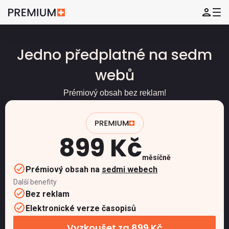
Jedno předplatné na sedm
webů
Prémiový obsah bez reklam!
899 Kč
měsíčně
Prémiový obsah na
sedmi webech
Další benefity
Bez reklam
Elektronické verze časopisů
Vyzkoušet za 899 Kč