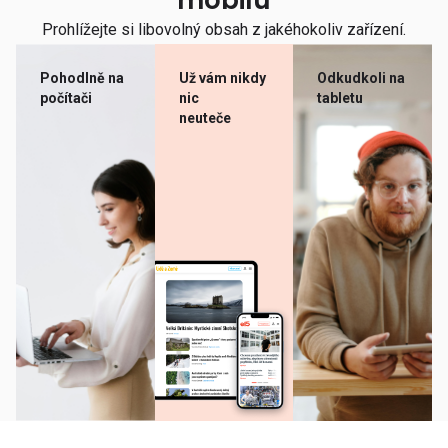
mobilu
Prohlížejte si libovolný obsah z jakéhokoliv zařízení.
Pohodlně na
Už vám nikdy
Odkudkoli na
počítači
nic
tabletu
neuteče