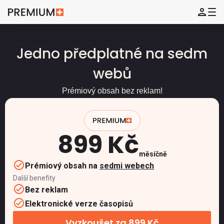
Jedno předplatné na sedm
webů
Prémiový obsah bez reklam!
899 Kč
měsíčně
Prémiový obsah na
sedmi webech
Další benefity
Bez reklam
Elektronické verze časopisů
Vyzkoušet za 899 Kč