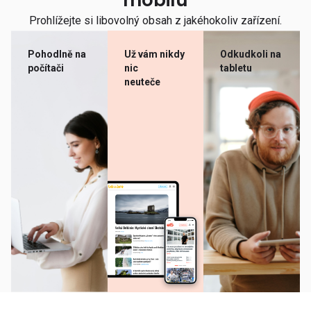
mobilu
Prohlížejte si libovolný obsah z jakéhokoliv zařízení.
Pohodlně na
Už vám nikdy
Odkudkoli na
počítači
nic
tabletu
neuteče