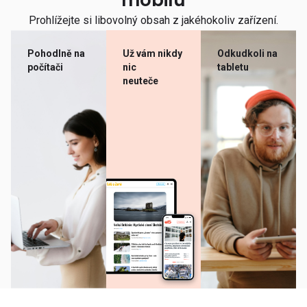
mobilu
Prohlížejte si libovolný obsah z jakéhokoliv zařízení.
Pohodlně na
Už vám nikdy
Odkudkoli na
počítači
nic
tabletu
neuteče