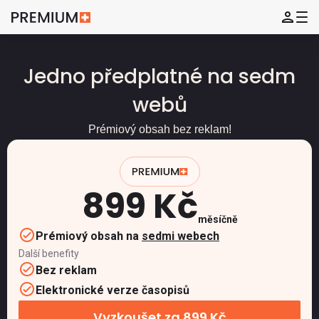
Jedno předplatné na sedm
webů
Prémiový obsah bez reklam!
899 Kč
měsíčně
Prémiový obsah na
sedmi webech
Další benefity
Bez reklam
Elektronické verze časopisů
Vyzkoušet za 899 Kč