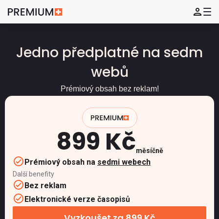
Jedno předplatné na sedm
webů
Prémiový obsah bez reklam!
899 Kč
měsíčně
Prémiový obsah na
sedmi webech
Další benefity
Bez reklam
Elektronické verze časopisů
Vyzkoušet za 899 Kč