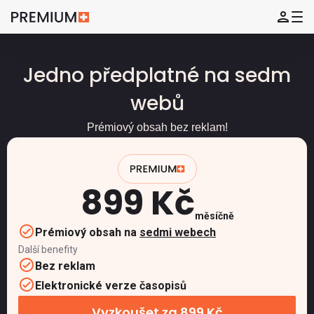
Jedno předplatné na sedm
webů
Prémiový obsah bez reklam!
899 Kč
měsíčně
Prémiový obsah na
sedmi webech
Další benefity
Bez reklam
Elektronické verze časopisů
Vyzkoušet za 899 Kč