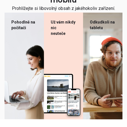
mobilu
Prohlížejte si libovolný obsah z jakéhokoliv zařízení.
Pohodlně na
Už vám nikdy
Odkudkoli na
počítači
nic
tabletu
neuteče