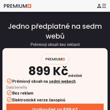
Jedno předplatné na sedm
webů
Prémiový obsah bez reklam!
899 Kč
měsíčně
Prémiový obsah na
sedmi webech
Další benefity
Bez reklam
Elektronické verze časopisů
Vyzkoušet za 899 Kč