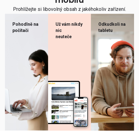
mobilu
Prohlížejte si libovolný obsah z jakéhokoliv zařízení.
Pohodlně na
Už vám nikdy
Odkudkoli na
počítači
nic
tabletu
neuteče