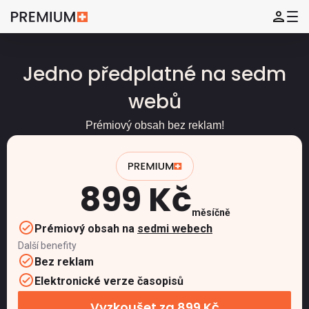
Jedno předplatné na sedm
webů
Prémiový obsah bez reklam!
899 Kč
měsíčně
Prémiový obsah na
sedmi webech
Další benefity
Bez reklam
Elektronické verze časopisů
Vyzkoušet za 899 Kč