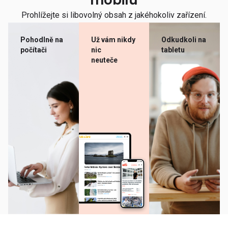
mobilu
Prohlížejte si libovolný obsah z jakéhokoliv zařízení.
Pohodlně na
Už vám nikdy
Odkudkoli na
počítači
nic
tabletu
neuteče