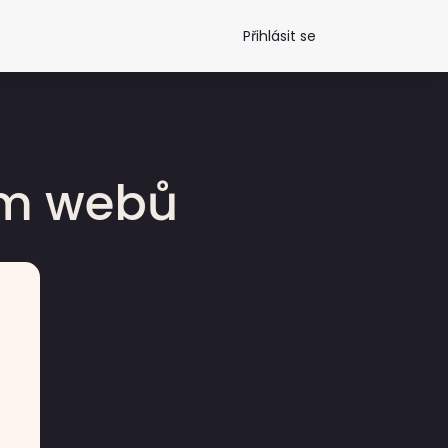
Přihlásit se
dm webů