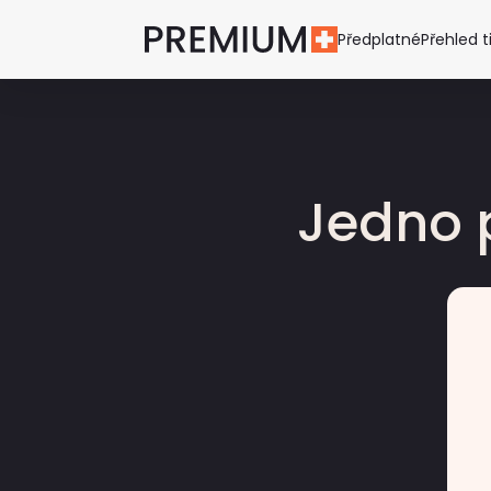
Předplatné
Přehled t
Jedno 