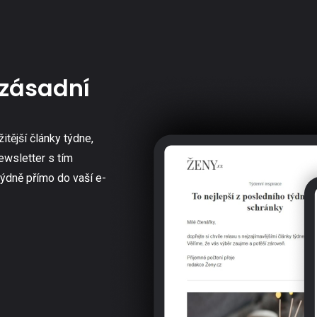
zásadní
žitější články týdne,
ewsletter s tím
týdně přímo do vaší e-