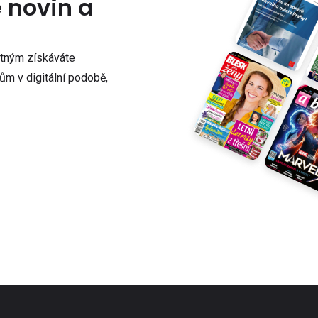
e novin a
atným získáváte
m v digitální podobě,