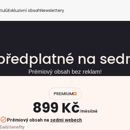
itulů
Exkluzivní obsah
Newslettery
předplatné na se
Prémiový obsah bez reklam!
899 Kč
měsíčně
Prémiový obsah na
sedmi webech
Další benefity