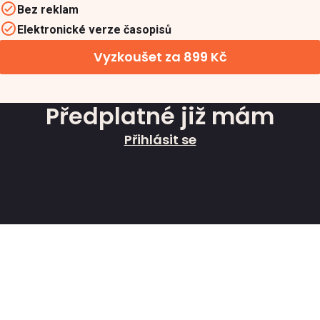
Bez reklam
Elektronické verze časopisů
Vyzkoušet za 899 Kč
Předplatné již mám
Přihlásit se