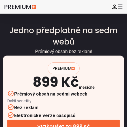
Jedno předplatné na sedm
webů
Prémiový obsah bez reklam!
899 Kč
měsíčně
Prémiový obsah na
sedmi webech
Další benefity
Bez reklam
Elektronické verze časopisů
Vyzkoušet za 899 Kč