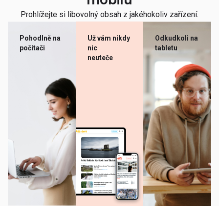
mobilu
Prohlížejte si libovolný obsah z jakéhokoliv zařízení.
Pohodlně na
Už vám nikdy
Odkudkoli na
počítači
nic
tabletu
neuteče