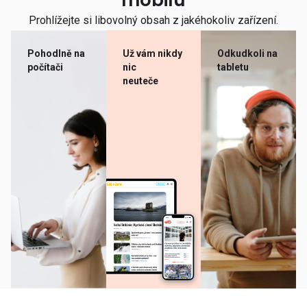
mobilu
Prohlížejte si libovolný obsah z jakéhokoliv zařízení.
Pohodlně na
Už vám nikdy
Odkudkoli na
počítači
nic
tabletu
neuteče