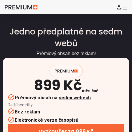
Jedno předplatné na sedm
webů
Prémiový obsah bez reklam!
899 Kč
měsíčně
Prémiový obsah na
sedmi webech
Další benefity
Bez reklam
Elektronické verze časopisů
Vyzkoušet za 899 Kč