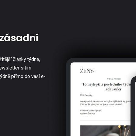
zásadní
žitější články týdne,
ewsletter s tím
týdně přímo do vaší e-