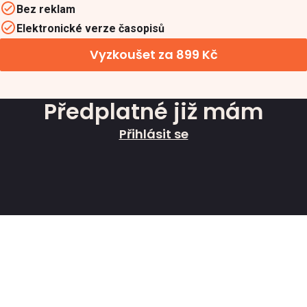
Bez reklam
Elektronické verze časopisů
Vyzkoušet za 899 Kč
Předplatné již mám
Přihlásit se