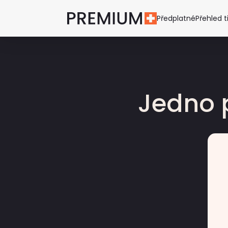
Předplatné
Přehled t
Jedno 