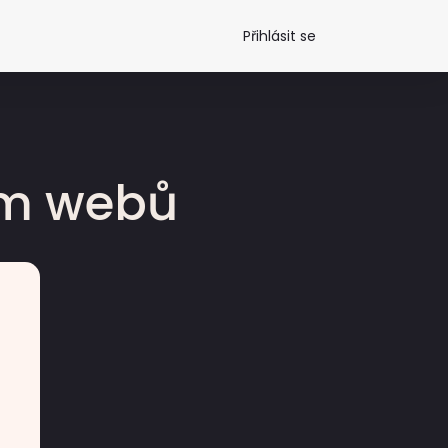
Přihlásit se
dm webů