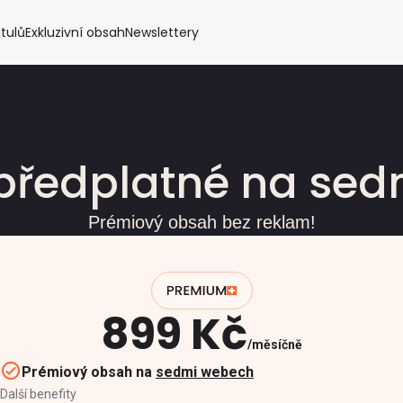
itulů
Exkluzivní obsah
Newslettery
předplatné na se
Prémiový obsah bez reklam!
899 Kč
měsíčně
Prémiový obsah na
sedmi webech
Další benefity