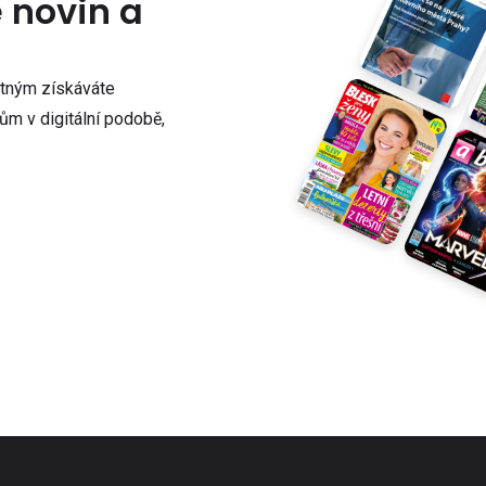
e novin a
atným získáváte
m v digitální podobě,