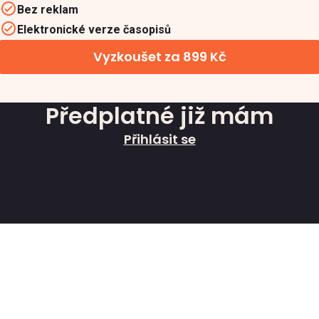
Bez reklam
Elektronické verze časopisů
Vyzkoušet za 899 Kč
Předplatné již mám
Přihlásit se