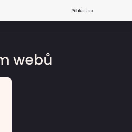
Přihlásit se
dm webů