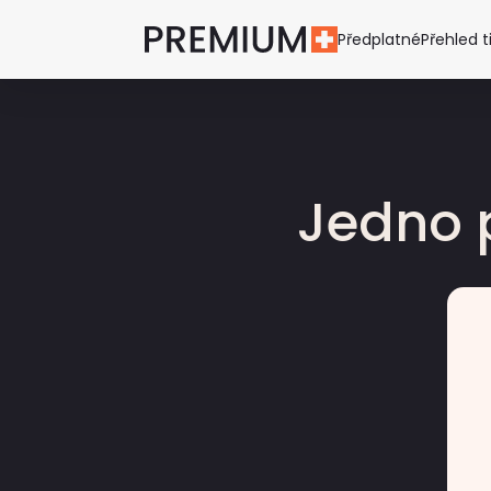
Předplatné
Přehled t
Jedno 