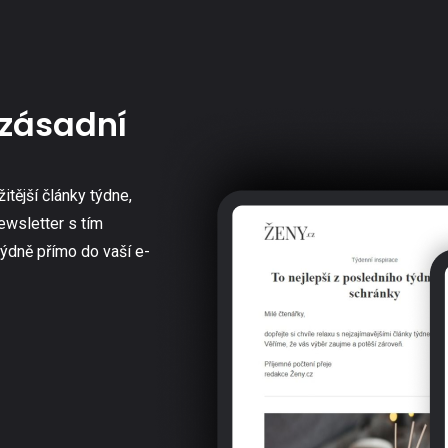
zásadní
žitější články týdne,
ewsletter s tím
týdně přímo do vaší e-