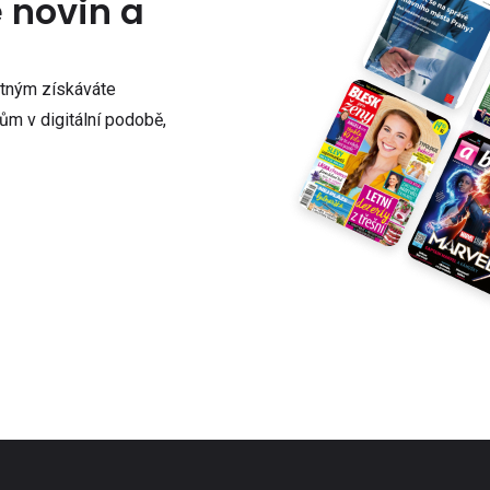
e novin a
atným získáváte
m v digitální podobě,