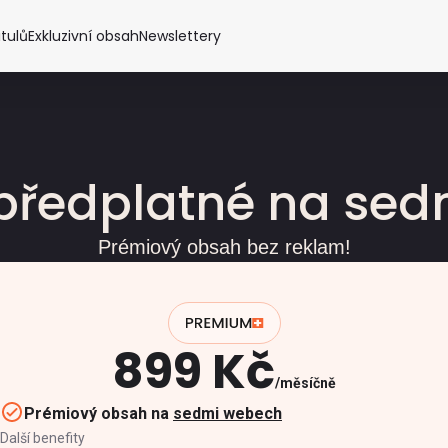
itulů
Exkluzivní obsah
Newslettery
předplatné na se
Prémiový obsah bez reklam!
899 Kč
měsíčně
Prémiový obsah na
sedmi webech
Další benefity