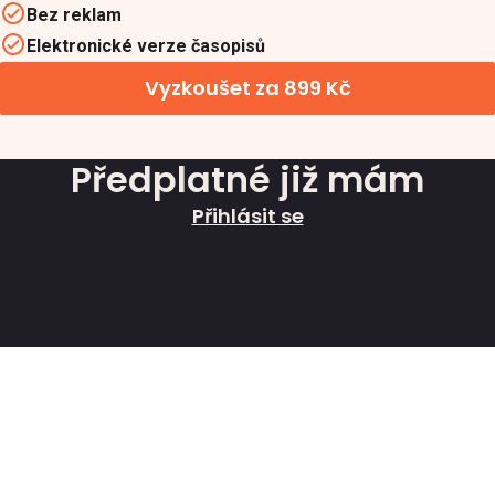
Bez reklam
Elektronické verze časopisů
Vyzkoušet za 899 Kč
Předplatné již mám
Přihlásit se