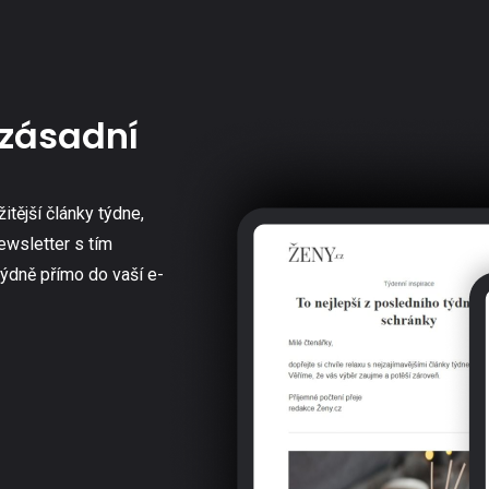
zásadní
žitější články týdne,
ewsletter s tím
týdně přímo do vaší e-