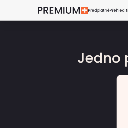
Předplatné
Přehled t
Jedno 