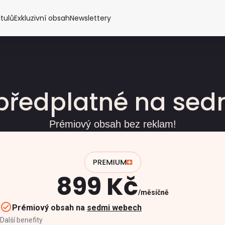
itulů
Exkluzivní obsah
Newslettery
předplatné na se
Prémiový obsah bez reklam!
899 Kč
měsíčně
Prémiový obsah na
sedmi webech
Další benefity