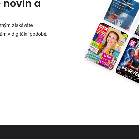
e novin a
atným získáváte
m v digitální podobě,