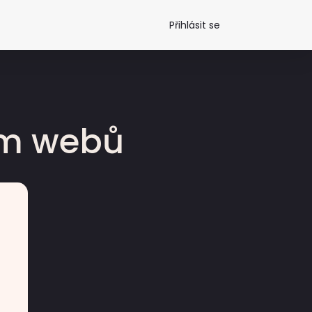
Přihlásit se
dm webů