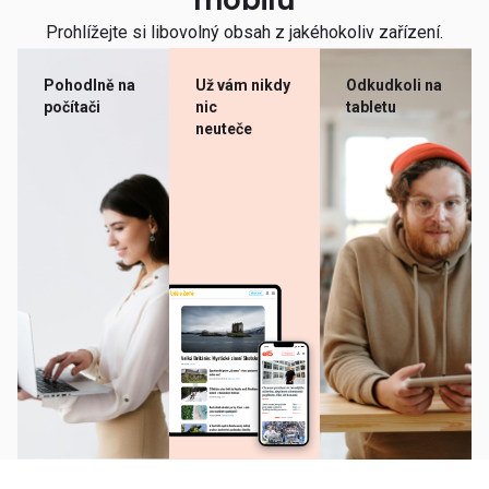
mobilu
Prohlížejte si libovolný obsah z jakéhokoliv zařízení.
Pohodlně na
Už vám nikdy
Odkudkoli na
počítači
nic
tabletu
neuteče