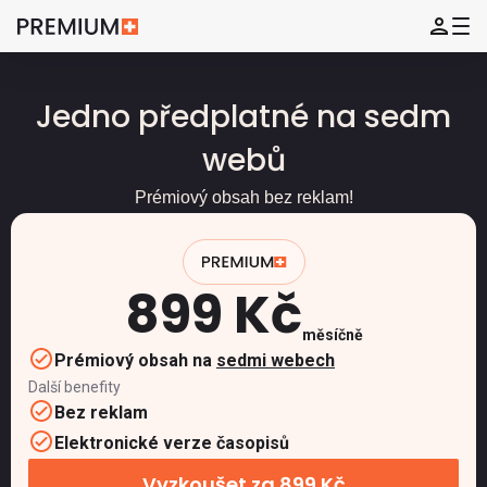
Jedno předplatné na sedm
webů
Prémiový obsah bez reklam!
899 Kč
měsíčně
Prémiový obsah na
sedmi webech
Další benefity
Bez reklam
Elektronické verze časopisů
Vyzkoušet za 899 Kč