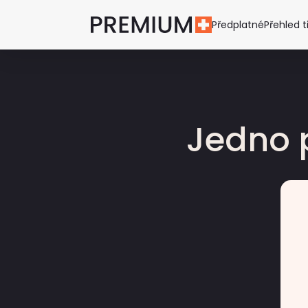
Předplatné
Přehled t
Jedno 