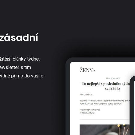
zásadní
žitější články týdne,
ewsletter s tím
týdně přímo do vaší e-