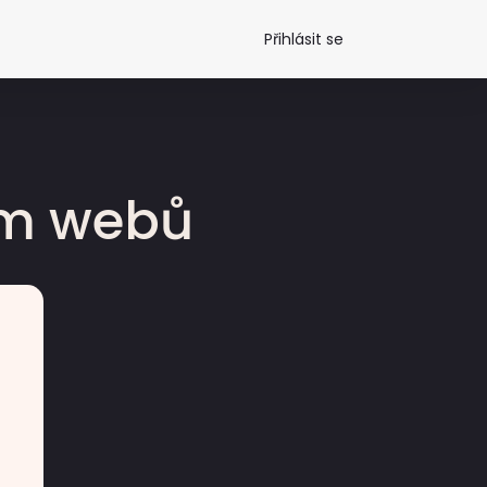
Přihlásit se
dm webů