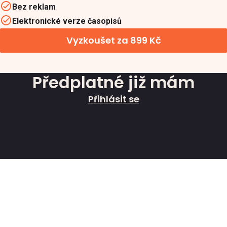
Bez reklam
Elektronické verze časopisů
Vyzkoušet za 899 Kč
Předplatné již mám
Přihlásit se