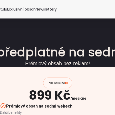
itulů
Exkluzivní obsah
Newslettery
předplatné na se
Prémiový obsah bez reklam!
899 Kč
měsíčně
Prémiový obsah na
sedmi webech
Další benefity