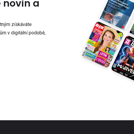
e novin a
atným získáváte
m v digitální podobě,