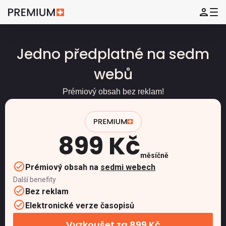
Jedno předplatné na sedm
webů
Prémiový obsah bez reklam!
899 Kč
měsíčně
Prémiový obsah na
sedmi webech
Další benefity
Bez reklam
Elektronické verze časopisů
Vyzkoušet za 899 Kč