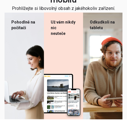
mobilu
Prohlížejte si libovolný obsah z jakéhokoliv zařízení.
Pohodlně na
Už vám nikdy
Odkudkoli na
počítači
nic
tabletu
neuteče