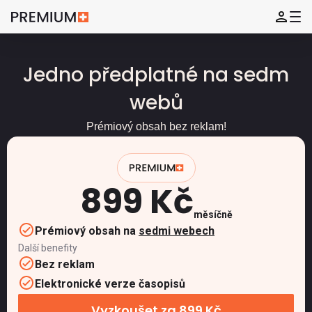
Jedno předplatné na sedm
webů
Prémiový obsah bez reklam!
899 Kč
měsíčně
Prémiový obsah na
sedmi webech
Další benefity
Bez reklam
Elektronické verze časopisů
Vyzkoušet za 899 Kč