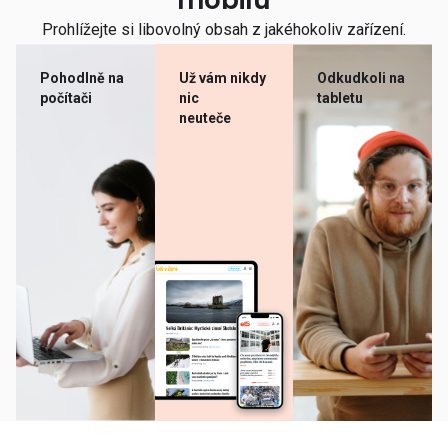
mobilu
Prohlížejte si libovolný obsah z jakéhokoliv zařízení.
Pohodlně na
Už vám nikdy
Odkudkoli na
počítači
nic
tabletu
neuteče