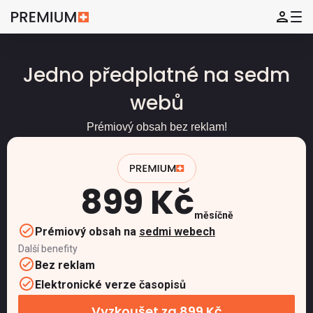
Jedno předplatné na sedm
webů
Prémiový obsah bez reklam!
899 Kč
měsíčně
Prémiový obsah na
sedmi webech
Další benefity
Bez reklam
Elektronické verze časopisů
Vyzkoušet za 899 Kč