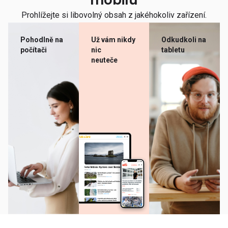
mobilu
Prohlížejte si libovolný obsah z jakéhokoliv zařízení.
Pohodlně na
Už vám nikdy
Odkudkoli na
počítači
nic
tabletu
neuteče