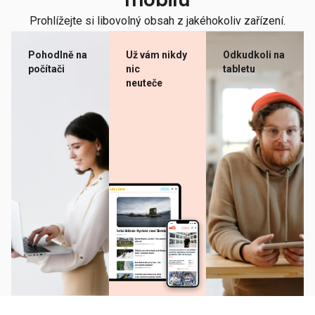
mobilu
Prohlížejte si libovolný obsah z jakéhokoliv zařízení.
Pohodlně na
Už vám nikdy
Odkudkoli na
počítači
nic
tabletu
neuteče