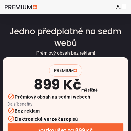
Jedno předplatné na sedm
webů
Prémiový obsah bez reklam!
899 Kč
měsíčně
Prémiový obsah na
sedmi webech
Další benefity
Bez reklam
Elektronické verze časopisů
Vyzkoušet za 899 Kč