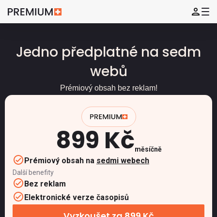
Jedno předplatné na sedm
webů
Prémiový obsah bez reklam!
899 Kč
měsíčně
Prémiový obsah na
sedmi webech
Další benefity
Bez reklam
Elektronické verze časopisů
Vyzkoušet za 899 Kč