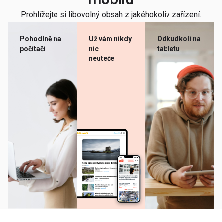
mobilu
Prohlížejte si libovolný obsah z jakéhokoliv zařízení.
Pohodlně na
Už vám nikdy
Odkudkoli na
počítači
nic
tabletu
neuteče