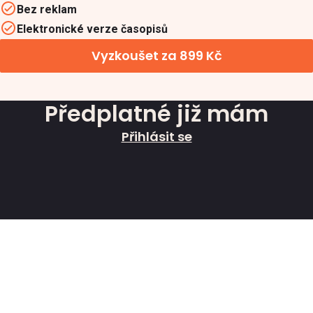
Bez reklam
Elektronické verze časopisů
Vyzkoušet za 899 Kč
Předplatné již mám
Přihlásit se