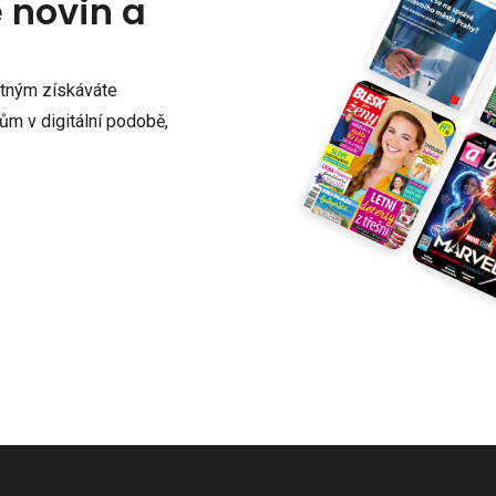
e novin a
atným získáváte
m v digitální podobě,