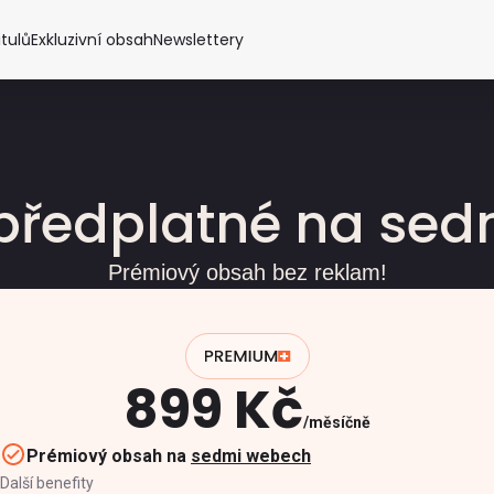
itulů
Exkluzivní obsah
Newslettery
předplatné na se
Prémiový obsah bez reklam!
899 Kč
měsíčně
Prémiový obsah na
sedmi webech
Další benefity