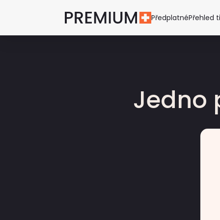
Předplatné
Přehled t
Jedno 