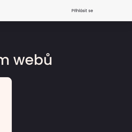
Přihlásit se
dm webů