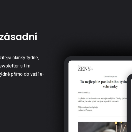
zásadní
žitější články týdne,
ewsletter s tím
týdně přímo do vaší e-