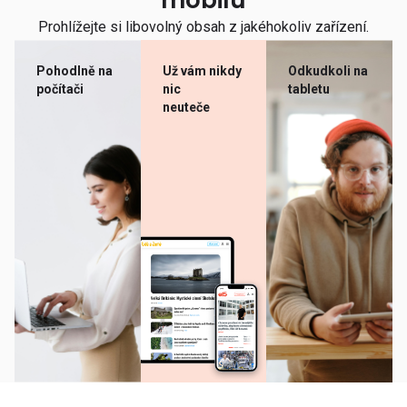
mobilu
Prohlížejte si libovolný obsah z jakéhokoliv zařízení.
Pohodlně na
Už vám nikdy
Odkudkoli na
počítači
nic
tabletu
neuteče