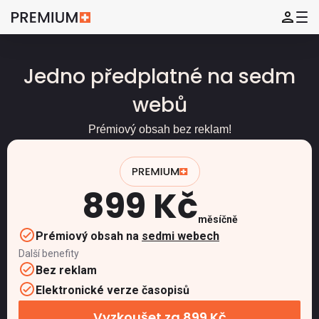
Jedno předplatné na sedm
webů
Prémiový obsah bez reklam!
899 Kč
měsíčně
Prémiový obsah na
sedmi webech
Další benefity
Bez reklam
Elektronické verze časopisů
Vyzkoušet za 899 Kč