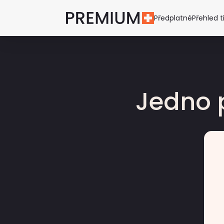
Předplatné
Přehled t
Jedno 