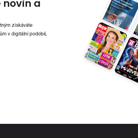
e novin a
atným získáváte
m v digitální podobě,