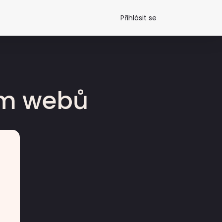
Přihlásit se
dm webů