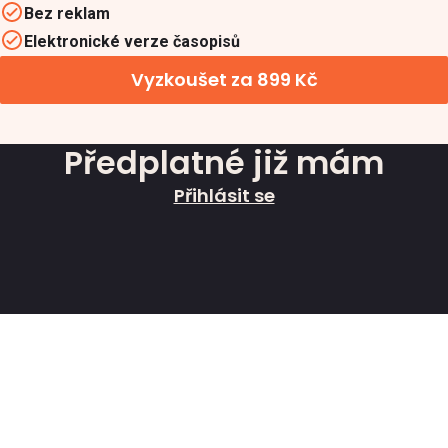
Bez reklam
Elektronické verze časopisů
Vyzkoušet za 899 Kč
Předplatné již mám
Přihlásit se