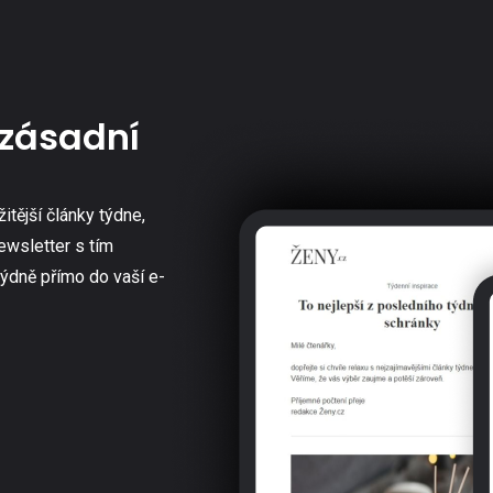
zásadní
žitější články týdne,
ewsletter s tím
týdně přímo do vaší e-