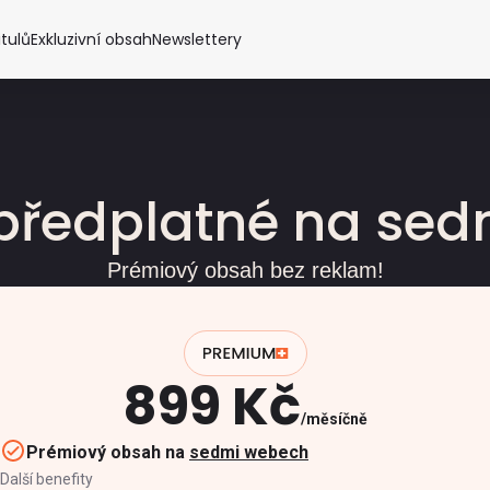
itulů
Exkluzivní obsah
Newslettery
předplatné na se
Prémiový obsah bez reklam!
899 Kč
měsíčně
Prémiový obsah na
sedmi webech
Další benefity