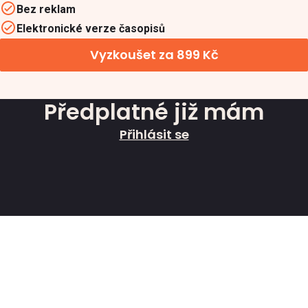
Bez reklam
Elektronické verze časopisů
Vyzkoušet za 899 Kč
Předplatné již mám
Přihlásit se