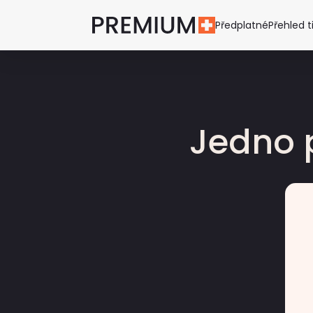
Předplatné
Přehled t
Jedno 