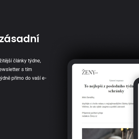
zásadní
žitější články týdne,
ewsletter s tím
týdně přímo do vaší e-