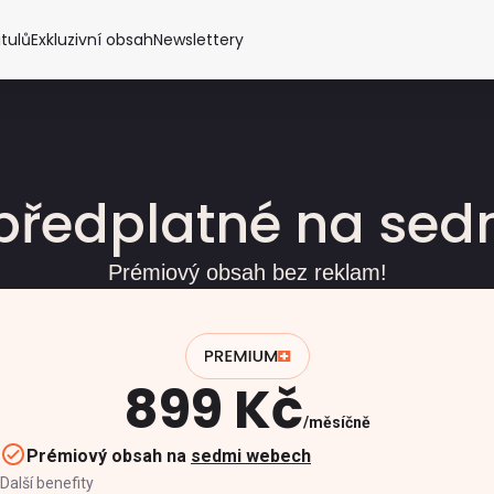
itulů
Exkluzivní obsah
Newslettery
předplatné na se
Prémiový obsah bez reklam!
899 Kč
měsíčně
Prémiový obsah na
sedmi webech
Další benefity