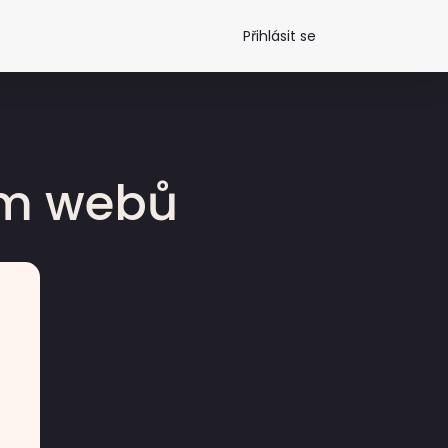
Přihlásit se
dm webů