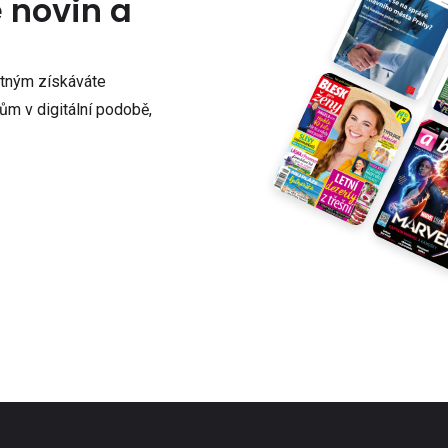
e novin a
atným získáváte
m v digitální podobě,