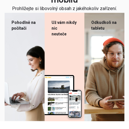
mobilu
Prohlížejte si libovolný obsah z jakéhokoliv zařízení.
Pohodlně na
Už vám nikdy
Odkudkoli na
počítači
nic
tabletu
neuteče