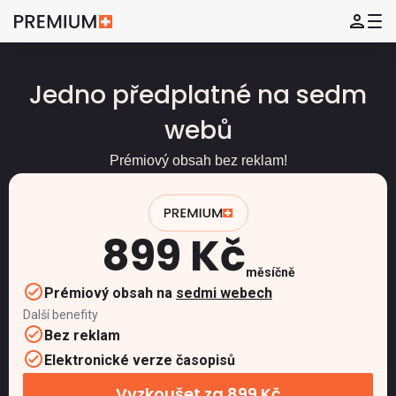
Jedno předplatné na sedm
webů
Prémiový obsah bez reklam!
899 Kč
měsíčně
Prémiový obsah na
sedmi webech
Další benefity
Bez reklam
Elektronické verze časopisů
Vyzkoušet za 899 Kč