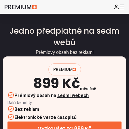
Jedno předplatné na sedm
webů
Prémiový obsah bez reklam!
899 Kč
měsíčně
Prémiový obsah na
sedmi webech
Další benefity
Bez reklam
Elektronické verze časopisů
Vyzkoušet za 899 Kč