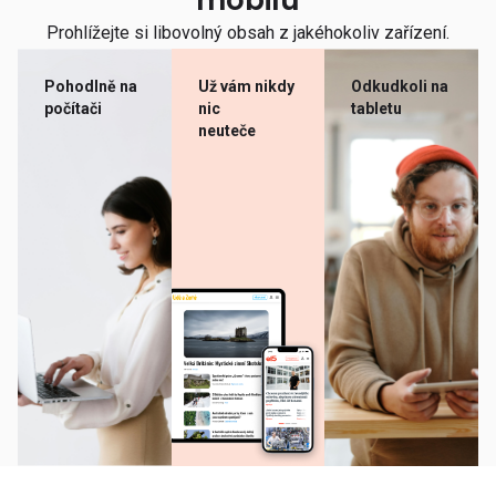
mobilu
Prohlížejte si libovolný obsah z jakéhokoliv zařízení.
Pohodlně na
Už vám nikdy
Odkudkoli na
počítači
nic
tabletu
neuteče