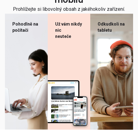
mobilu
Prohlížejte si libovolný obsah z jakéhokoliv zařízení.
Pohodlně na
Už vám nikdy
Odkudkoli na
počítači
nic
tabletu
neuteče