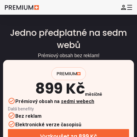
Jedno předplatné na sedm
webů
Prémiový obsah bez reklam!
899 Kč
měsíčně
Prémiový obsah na
sedmi webech
Další benefity
Bez reklam
Elektronické verze časopisů
Vyzkoušet za 899 Kč