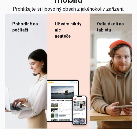
mobilu
Prohlížejte si libovolný obsah z jakéhokoliv zařízení.
Pohodlně na
Už vám nikdy
Odkudkoli na
počítači
nic
tabletu
neuteče