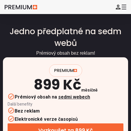
Jedno předplatné na sedm
webů
Prémiový obsah bez reklam!
899 Kč
měsíčně
Prémiový obsah na
sedmi webech
Další benefity
Bez reklam
Elektronické verze časopisů
Vyzkoušet za 899 Kč